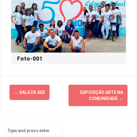
Foto-001
Post
←
SALA DE AEE
EXPOSÍÇÃO ARTE NA
navigation
COMUNIDADE
→
Search
for: