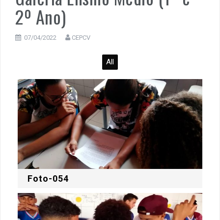
2º Ano)
07/04/2022
CEPCV
All
Foto-054