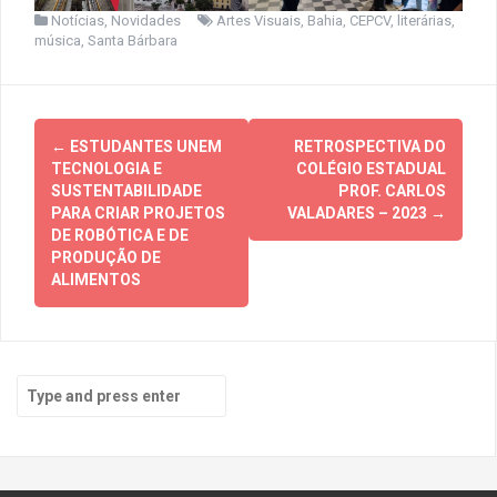
Notícias
,
Novidades
Artes Visuais
,
Bahia
,
CEPCV
,
literárias
,
música
,
Santa Bárbara
Post
←
ESTUDANTES UNEM
RETROSPECTIVA DO
navigation
TECNOLOGIA E
COLÉGIO ESTADUAL
SUSTENTABILIDADE
PROF. CARLOS
PARA CRIAR PROJETOS
VALADARES – 2023
→
DE ROBÓTICA E DE
PRODUÇÃO DE
ALIMENTOS
Search
for: