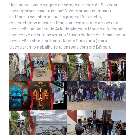
Hoje ao realizar a viagem de campo a cidade de Salvador
consagramos esse trabalho!! Vivenciamos um museu
histórico a céu aberto que é o próprio Pelourinho,
reconectamos nossa história e ancestralidade através da
exposição na Galeria de Arte do Mercado Modelo e fechando
com chave de ouro ao vistar o Museu de Arte da Bahia com a
exposição sobre o brilhante Ariano Suassuna ( para
vivenciarem o trabalho feito em sala com pró Bárbara.