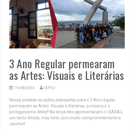
3 Ano Regular permearam
as Artes: Visuais e Literárias
15/08/2024
CEPCV
Nessa unidade as ações planejadas para o 3 Ano regular
permearam as Artes: Visuais e literárias, a música e o
protagonismo deles!! Na terça eles apresentaram o I SARAU,
um tanto tímido, mas feito com muito comprometimento e
carinho!!