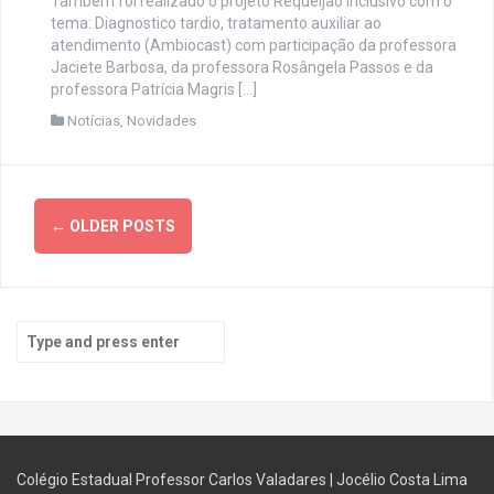
Também foi realizado o projeto Requeijão Inclusivo com o
tema: Diagnostico tardio, tratamento auxiliar ao
atendimento (Ambiocast) com participação da professora
Jaciete Barbosa, da professora Rosângela Passos e da
professora Patrícia Magris […]
Notícias
,
Novidades
Posts
←
OLDER POSTS
navigation
Search
for:
Colégio Estadual Professor Carlos Valadares
|
Jocélio Costa Lima